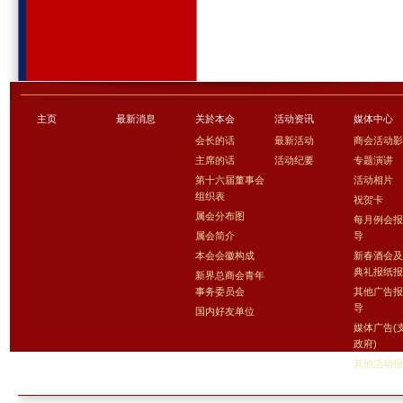
主页
最新消息
关於本会
活动资讯
媒体中心
会长的话
最新活动
商会活动
主席的话
活动纪要
专题演讲
第十六届董事会
活动相片
组织表
祝贺卡
属会分布图
每月例会
属会简介
导
本会会徽构成
新春酒会
典礼报纸
新界总商会青年
事务委员会
其他广告
导
国内好友单位
媒体广告(
政府)
其他活动