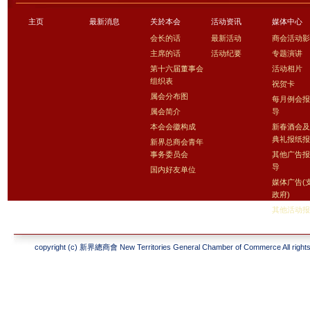
主页
最新消息
关於本会
活动资讯
媒体中心
会长的话
最新活动
商会活动
主席的话
活动纪要
专题演讲
第十六届董事会
活动相片
组织表
祝贺卡
属会分布图
每月例会
属会简介
导
本会会徽构成
新春酒会
典礼报纸
新界总商会青年
事务委员会
其他广告
导
国内好友单位
媒体广告(
政府)
其他活动
copyright (c) 新界總商會 New Territories General Chamber of Commerce All rights