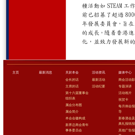
主页
最新消息
关於本会
活动资讯
媒体中心
会长的话
最新活动
商会活动
主席的话
活动纪要
专题演讲
第十六届董事会
活动相片
组织表
祝贺卡
属会分布图
每月例会
属会简介
导
本会会徽构成
新春酒会
典礼报纸
新界总商会青年
事务委员会
其他广告