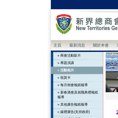
主頁
最新消息
關於本會
» 商會活動影片
» 專題演講
» 活動相片
» 祝賀卡
» 每月例會報紙報導
» 新春酒會及就職典禮報紙
報導
» 其他廣告報紙報導
» 媒體廣告(支持政府)