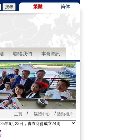
繁體
简体
結
聯絡我們
本會資訊
/
/
主頁
媒體中心
活動相片
宴