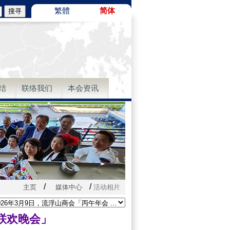
繁體
简体
结
联络我们
本会资讯
/
/
主页
媒体中心
活动相片
节联欢晚会」