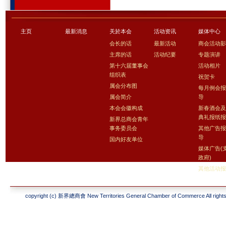
主页
最新消息
关於本会
活动资讯
媒体中心
会长的话
最新活动
商会活动
主席的话
活动纪要
专题演讲
第十六届董事会
活动相片
组织表
祝贺卡
属会分布图
每月例会
属会简介
导
本会会徽构成
新春酒会
典礼报纸
新界总商会青年
事务委员会
其他广告
导
国内好友单位
媒体广告(
政府)
其他活动
copyright (c) 新界總商會 New Territories General Chamber of Commerce All rights